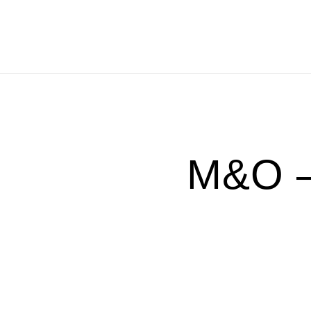
BIENVENIDO
POR
M&O –